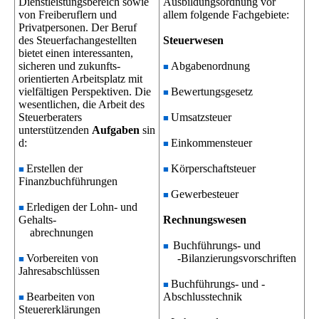
Dienstleistungsbereich sowie
Ausbildungsordnung vor
von Freiberuflern und
allem folgende Fachgebiete:
Privatpersonen. Der Beruf
des Steuerfachangestellten
Steuerwesen
bietet einen interessanten,
sicheren und zukunfts-
Abgabenordnung
■
orientierten Arbeitsplatz mit
vielfältigen Perspektiven. Die
Bewertungsgesetz
■
wesentlichen, die Arbeit des
Steuerberaters
Umsatzsteuer
■
unterstützenden
Aufgaben
sin
d:
Einkommensteuer
■
Erstellen der
Körperschaftsteuer
■
■
Finanzbuchführungen
Gewerbesteuer
■
Erledigen der Lohn- und
■
Gehalts-
Rechnungswesen
abrechnungen
Buchführungs- und
■
Vorbereiten von
-Bilanzierungsvorschriften
■
Jahresabschlüssen
Buchführungs- und -
■
Bearbeiten von
Abschlusstechnik
■
Steuererklärungen