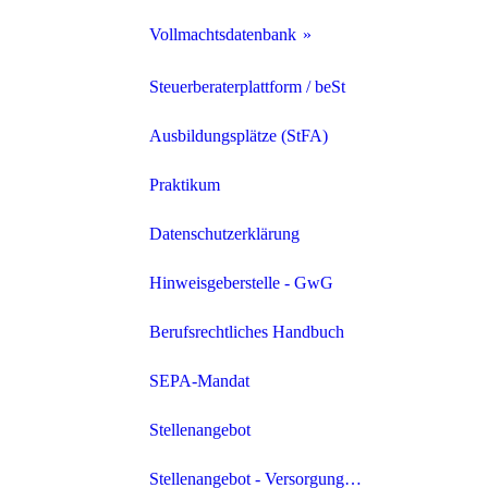
Vollmachtsdatenbank
VDB Archiv
Steuerberaterplattform / beSt
Ausbildungsplätze (StFA)
Praktikum
Datenschutzerklärung
Hinweisgeberstelle - GwG
Berufsrechtliches Handbuch
SEPA-Mandat
Stellenangebot
Stellenangebot - Versorgungswerk der Steuerberater und StBV im Land Brandburg