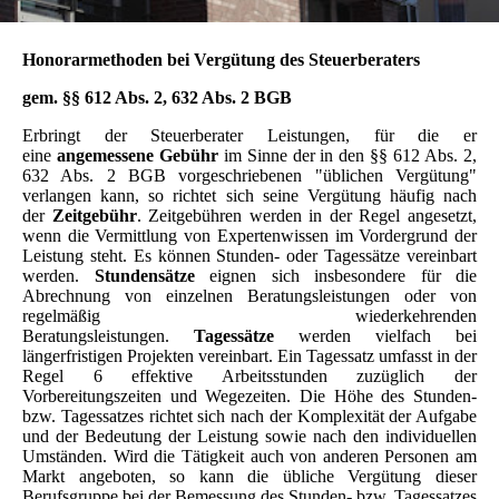
Honorarmethoden bei Vergütung des Steuerberaters
gem. §§ 612 Abs. 2, 632 Abs. 2 BGB
Erbringt der Steuerberater Leistungen, für die er
eine
angemessene Gebühr
im Sinne der in den §§ 612 Abs. 2,
632 Abs. 2 BGB vorgeschriebenen "üblichen Vergütung"
verlangen kann, so richtet sich seine Vergütung häufig nach
der
Zeitgebühr
. Zeitgebühren werden in der Regel angesetzt,
wenn die Vermittlung von Expertenwissen im Vordergrund der
Leistung steht. Es können Stunden- oder Tagessätze vereinbart
werden.
Stundensätze
eignen sich insbesondere für die
Abrechnung von einzelnen Beratungsleistungen oder von
regelmäßig wiederkehrenden
Beratungsleistungen.
Tagessätze
werden vielfach bei
längerfristigen Projekten vereinbart. Ein Tagessatz umfasst in der
Regel 6 effektive Arbeitsstunden zuzüglich der
Vorbereitungszeiten und Wegezeiten. Die Höhe des Stunden-
bzw. Tagessatzes richtet sich nach der Komplexität der Aufgabe
und der Bedeutung der Leistung sowie nach den individuellen
Umständen. Wird die Tätigkeit auch von anderen Personen am
Markt angeboten, so kann die übliche Vergütung dieser
Berufsgruppe bei der Bemessung des Stunden- bzw. Tagessatzes