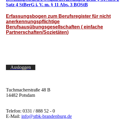
Satz 4 StBerG i. V. m. § 11 Abs. 3 BOStB
Erfassungsbogen zum Berufsregister für nicht
anerkennungspflichtige
Berufsausübungsgesellschaften ( einfache
Partnerschaften/Sozietäten
)
Ausloggen
Tuchmacherstraße 48 B
14482 Potsdam
Telefon: 0331 / 888 52 - 0
E-Mail:
info@stbk-brandenburg.de