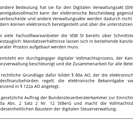
ondere Bedeutung hat sie für den Digitalen Verwaltungsakt (DIV
anntgabevollmacht kann der elektronische Bescheidweg gegenüb
uerbescheide und andere Verwaltungsakte werden dadurch nich
dern können elektronisch bereitgestellt und über die unterstütze
s viele Fachsoftwareanbieter die VDB St bereits über Schnittst
xistauglich: Mandatsverhältnisse lassen sich in bestehende Kanzle
arater Prozess aufgebaut werden muss.
entsteht ein durchgängiger digitaler Vollmachtsprozess, der Kan
anzverwaltung beschleunigt und die Zusammenarbeit für alle Betei
 rechtliche Grundlage dafür bildet § 80a AO, der die elektronis
desfinanzbehörden regelt; die elektronische Bekanntgabe v
änzend in § 122a AO angelegt.
 gesetzliche Auftrag der Bundessteuerberaterkammer zur Einricht
5a Abs. 2 Satz 2 Nr. 12 StBerG und macht die Vollmachtsda
deseinheitlichen
Baustein der digitalen Steuerverwaltung.