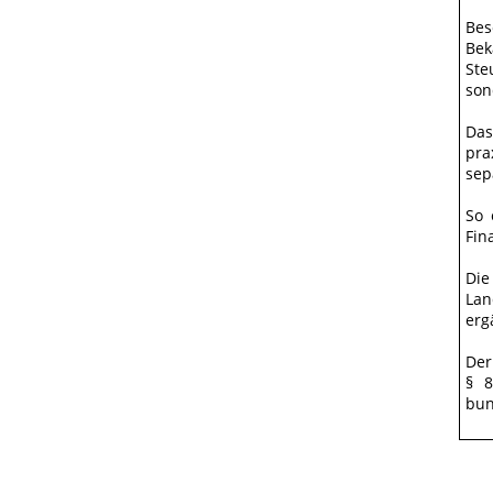
Bes
Bek
Ste
son
Das
pra
sep
So 
Fin
Die
Lan
erg
Der
§ 8
bun