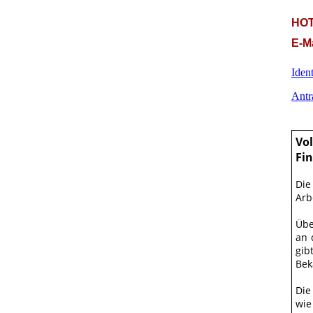
HOT
E-M
Iden
Antr
Vo
Fi
Die
Arb
Übe
an 
gib
Bek
Die
wie