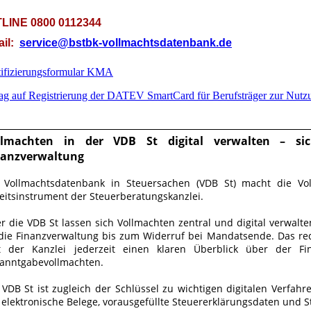
LINE 0800 0112344
ail:
service@bstbk-vollmachtsdatenbank.de
tifizierungsformular KMA
ag auf Registrierung der DATEV SmartCard für Berufsträger zur Nutz
llmachten in der VDB St digital verwalten – sic
nanzverwaltung
 Vollmachtsdatenbank in Steuersachen (VDB St) macht die Vo
eitsinstrument der Steuerberatungskanzlei.
r die VDB St lassen sich Vollmachten zentral und digital verwalt
die Finanzverwaltung bis zum Widerruf bei Mandatsende. Das re
t der Kanzlei jederzeit einen klaren Überblick über der F
anntgabevollmachten.
 VDB St ist zugleich der Schlüssel zu wichtigen digitalen Verfah
 elektronische Belege, vorausgefüllte Steuererklärungsdaten und 