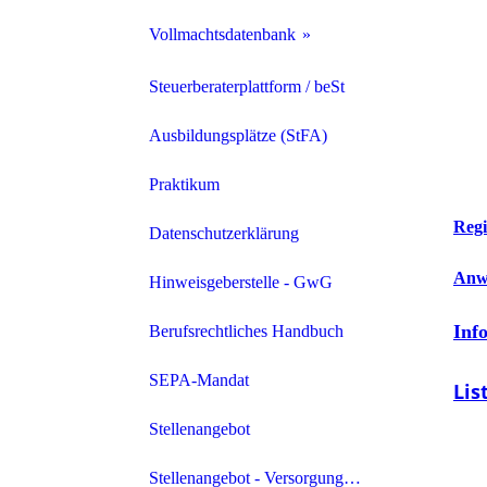
Vollmachtsdatenbank
VDB Archiv
Steuerberaterplattform / beSt
Ausbildungsplätze (StFA)
Praktikum
Reg
Datenschutzerklärung
Anw
Hinweisgeberstelle - GwG
Inf
Berufsrechtliches Handbuch
SEPA-Mandat
Lis
Stellenangebot
Stellenangebot - Versorgungswerk der Steuerberater und StBV im Land Brandburg