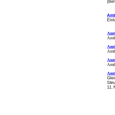
(Ber
2015
Amt
Ein
2014
Amt
Amtl
Amt
Amtl
Amt
Amtl
Amt
Glei
Steu
11.