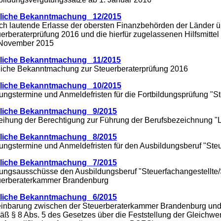
liche Bekanntmachung 12/2015
ch lautende Erlasse der obersten Finanzbehörden der Länder üb
erberaterprüfung 2016 und die hierfür zugelassenen Hilfsmitte
 November 2015
liche Bekanntmachung 11/2015
liche Bekanntmachung zur Steuerberaterprüfung 2016
liche Bekanntmachung 10/2015
ungstermine und Anmeldefristen für die Fortbildungsprüfung "St
liche Bekanntmachung 9/2015
eihung
der
Berechtigung zur Führung der Berufsbezeichnung "La
liche Bekanntmachung 8/2015
ungstermine und Anmeldefristen für den Ausbildungsberuf "Steu
liche Bekanntmachung 7/2015
ungsausschüsse den Ausbildungsberuf "Steuerfachangestellte/
uerberaterkammer Brandenburg
liche Bekanntmachung 6/2015
einbarung zwischen der Steuerberaterkammer Brandenburg und
ß § 8 Abs. 5 des Gesetzes über die Feststellung der Gleichwert