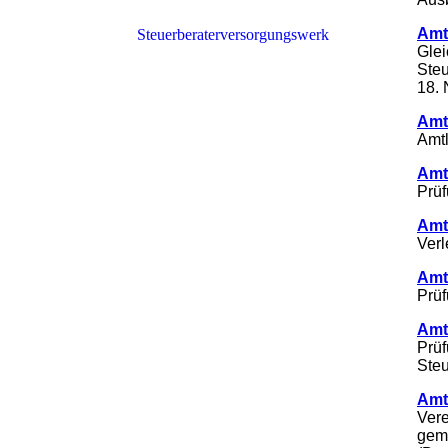
2025
Amt
Steuerberaterversorgungswerk
Glei
Steu
2024
18.
2023
Amt
Amt
2022
Amt
Prüf
2021
Amt
Verl
2020
Amt
Prüf
2019
Amt
2018
Prüf
Ste
2017
Amt
Ver
gemä
2016