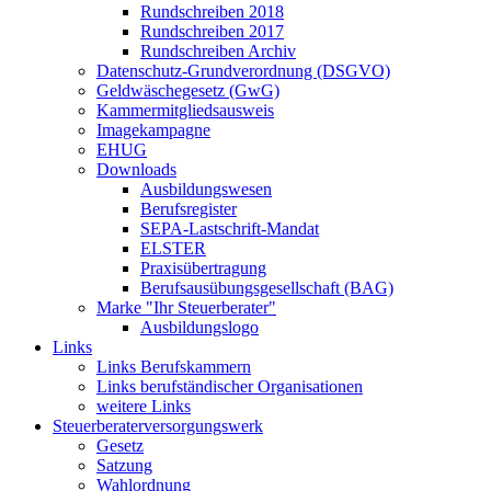
Rundschreiben 2018
Rundschreiben 2017
Rundschreiben Archiv
Datenschutz-Grundverordnung (DSGVO)
Geldwäschegesetz (GwG)
Kammermitgliedsausweis
Imagekampagne
EHUG
Downloads
Ausbildungswesen
Berufsregister
SEPA-Lastschrift-Mandat
ELSTER
Praxisübertragung
Berufsausübungsgesellschaft (BAG)
Marke "Ihr Steuerberater"
Ausbildungslogo
Links
Links Berufskammern
Links berufständischer Organisationen
weitere Links
Steuerberaterversorgungswerk
Gesetz
Satzung
Wahlordnung