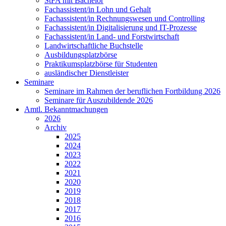
StFA mit Bachelor
Fachassistent/in Lohn und Gehalt
Fachassistent/in Rechnungswesen und Controlling
Fachassistent/in Digitalisierung und IT-Prozesse
Fachassistent/in Land- und Forstwirtschaft
Landwirtschaftliche Buchstelle
Ausbildungsplatzbörse
Praktikumsplatzbörse für Studenten
ausländischer Dienstleister
Seminare
Seminare im Rahmen der beruflichen Fortbildung 2026
Seminare für Auszubildende 2026
Amtl. Bekanntmachungen
2026
Archiv
2025
2024
2023
2022
2021
2020
2019
2018
2017
2016