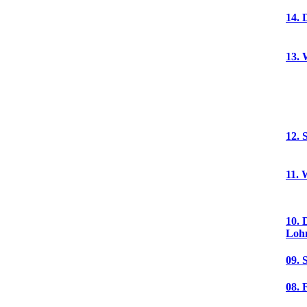
14. 
13. 
12. 
11. 
10. 
Loh
09. 
08. 