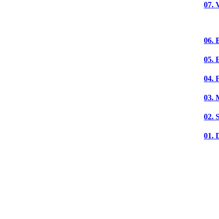
07. 
06. 
05. 
04. 
03. 
02. 
01. 