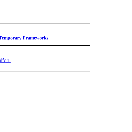
es Temporary Frameworks
lfen: