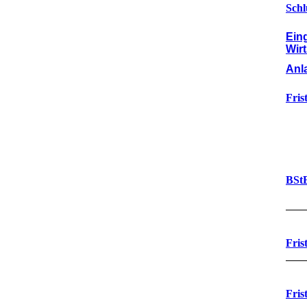
Schl
Ein
Wirt
Anl
Fris
BStB
Fris
Fris