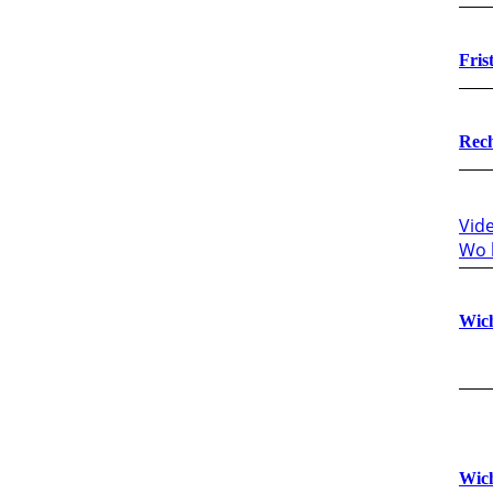
Fris
Rech
Vid
Wo 
Wich
Wich