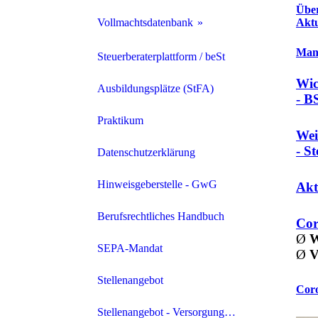
Über
Aktu
Vollmachtsdatenbank
Mand
VDB Archiv
Steuerberaterplattform / beSt
Wic
Ausbildungsplätze (StFA)
- B
Praktikum
Wei
- S
Datenschutzerklärung
Hinweisgeberstelle - GwG
Akt
Berufsrechtliches Handbuch
Cor
Ø
W
SEPA-Mandat
Ø
V
Stellenangebot
Coro
Stellenangebot - Versorgungswerk der Steuerberater und StBV im Land Brandburg