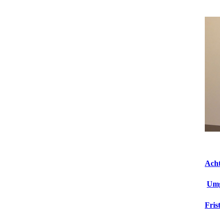
Acht
Umg
Fris