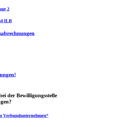
age 2
nd ILB
ssabrechnungen
nungen!
i der Bewilligungsstelle
ngen?
den Verbundunternehmen“