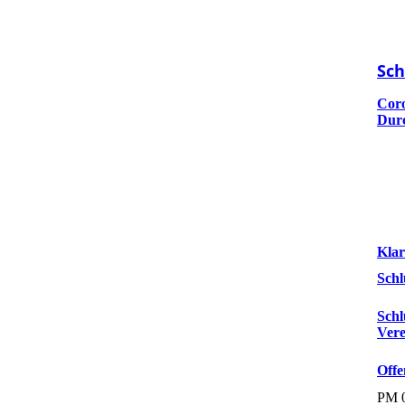
Sch
Coro
Durc
Klar
Sch
Schl
Vere
Offe
PM 0