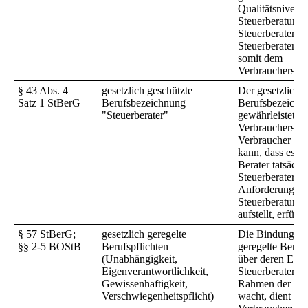
Qualitätsniveau
Steuerberatung 
Steuerberater. 
Steuerberaterpr
somit dem
Verbraucherschu
§ 43 Abs. 4
gesetzlich geschützte
Der gesetzliche
Satz 1 StBerG
Berufsbezeichnung
Berufsbezeichn
"Steuerberater"
gewährleistet in
Verbraucherschu
Verbraucher dar
kann, dass es s
Berater tatsächl
Steuerberater ha
Anforderungen, 
Steuerberatungs
aufstellt, erfüllt.
§ 57 StBerG;
gesetzlich geregelte
Die Bindung an 
§§ 2-5 BOStB
Berufspflichten
geregelte Berufs
(Unabhängigkeit,
über deren Einh
Eigenverantwortlichkeit,
Steuerberaterk
Gewissenhaftigkeit,
Rahmen der Ber
Verschwiegenheitspflicht)
wacht, dient de