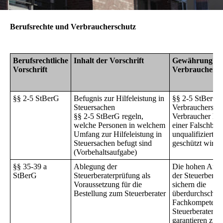
Berufsrechte und Verbraucherschutz
Berufsrechtliche
Inhalt der Vorschrift
Gewährung vo
Vorschrift
Verbrauchersc
§§ 2-5 StBerG
Befugnis zur Hilfeleistung in
§§ 2-5 StBerG 
Steuersachen
Verbraucherschu
§§ 2-5 StBerG regeln,
Verbraucher hie
welche Personen in welchem
einer Falschber
Umfang zur Hilfeleistung in
unqualifizierte 
Steuersachen befugt sind
geschützt wird.
(Vorbehaltsaufgabe)
§§ 35-39 a
Ablegung der
Die hohen Anfo
StBerG
Steuerberaterprüfung als
der Steuerberat
Voraussetzung für die
sichern die
Bestellung zum Steuerberater
überdurchschnit
Fachkompetenz
Steuerberaters 
garantieren zug