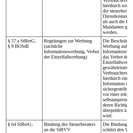
Verbraucherschu
hierdurch sowoh
der steuerberat
Dienstleistung g
als auch die Re
Mandanten gesc
werden.
§ 57 a StBerG,
Regelungen zur Werbung
Die Beschränku
§ 9 BOStB
(sachliche
Werbung auf ein
Informationswerbung, Verbot
Informationswe
der Einzelfallwerbung)
das Verbot der
Einzelfallwerb
gewährleisten
Verbraucherschu
hierdurch eine o
Information des
sichergestellt is
vor einer rekla
selbstanpreise
deren Richtigkei
überprüfen kann
wird.
§ 64 StBerG;
Bindung des Steuerberaters
Die Bindung a
an die StBVV
schützt den Ver