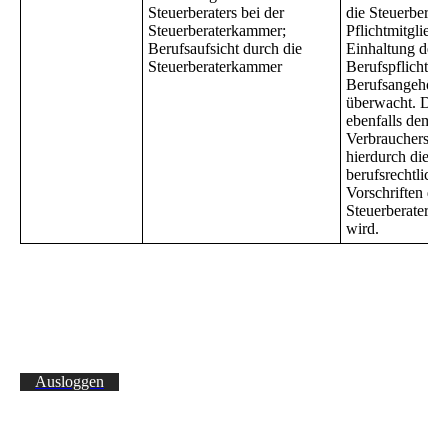
Steuerberaters bei der
die Steuerberate
Steuerberaterkammer;
Pflichtmitgliede
Berufsaufsicht durch die
Einhaltung der
Steuerberaterkammer
Berufspflichten
Berufsangehöri
überwacht. Dies
ebenfalls dem
Verbraucherschu
hierdurch die B
berufsrechtliche
Vorschriften du
Steuerberater sic
wird.
Ausloggen