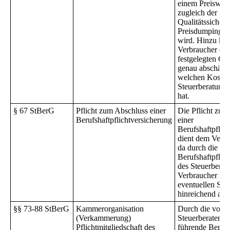
einem Preiswett
zugleich der
Qualitätssicher
Preisdumping ve
wird. Hinzu ko
Verbraucher dur
festgelegten Ge
genau abschätze
welchen Kosten
Steuerberatung 
hat.
§ 67 StBerG
Pflicht zum Abschluss einer
Die Pflicht zum
Berufshaftpflichtversicherung
einer
Berufshaftpflic
dient dem Verbr
da durch die
Berufshaftpflic
des Steuerberate
Verbraucher in 
eventuellen Sch
hinreichend abge
§§ 73-88 StBerG
Kammerorganisation
Durch die von d
(Verkammerung)
Steuerberaterk
Pflichtmitgliedschaft des
führende Berufs