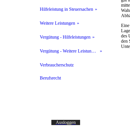
mitt
Hilfeleistung in Steuersachen
Wahr
Abhä
Beratung und Vertretung
Weitere Leistungen
Eine
Lage
Rechnungswesen
des 
Unternehmensberatung
Vergütung - Hilfeleistungen
den 
Unte
Personalwesen
Unternehmensnachfolge
Gebührenübersicht
Vergütung - Weitere Leistungen
Steuererklärungen
Insolvenzwesen
Honorarmethoden
Verbraucherschutz
Vertretung vor Finanzämtern
Vermögensgestaltungs- beratung
Berufsrecht
Mediation
Nachlassverwaltung
Sachverständigenwesen
Ausloggen
Schiedsrichter