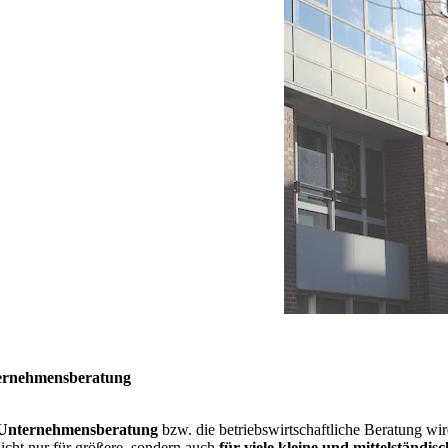
ernehmensberatung
Unternehmensberatung
bzw. die betriebswirtschaftliche Beratung w
 nicht nur für größere, sondern auch
für viele kleine und mittelständ