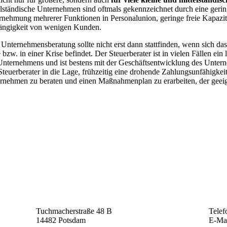
elständische Unternehmen sind oftmals gekennzeichnet durch eine gerin
nehmung mehrerer Funktionen in Personalunion, geringe freie Kapazitä
ngigkeit von wenigen Kunden.
 Unternehmensberatung sollte nicht erst dann stattfinden, wenn sich da
 bzw. in einer Krise befindet. Der Steuerberater ist in vielen Fällen e
Unternehmens und ist bestens mit der Geschäftsentwicklung des Unterne
Steuerberater in die Lage, frühzeitig eine drohende Zahlungsunfähigke
rnehmen zu beraten und einen Maßnahmenplan zu erarbeiten, der geeign
Tuchmacherstraße 48 B
Telef
14482 Potsdam
E-Ma