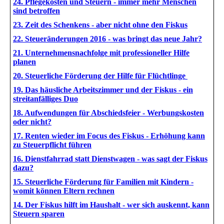
24. Pflegekosten und Steuern - immer mehr Menschen
sind betroffen
23. Zeit des Schenkens - aber nicht ohne den Fiskus
22. Steueränderungen 2016 - was bringt das neue Jahr?
21. Unternehmensnachfolge mit professioneller Hilfe
planen
20
. Steuerliche Förderung der Hilfe für Flüchtlinge
1
9. Das häusliche Arbeitszimmer und der Fiskus - ein
streitanfälliges Duo
1
8. Aufwendungen für Abschiedsfeier - Werbungskosten
oder nicht?
1
7. Renten wieder im Focus des Fiskus - Erhöhung kann
zu Steuerpflicht führen
1
6. Dienstfahrrad
statt Dienstwagen - was sagt der Fiskus
dazu?
1
5. Steuerliche Förderung für Familien mit Kindern -
womit können Eltern rechnen
1
4. Der Fiskus hilft im Haushalt - wer sich auskennt, kann
Steuern sparen