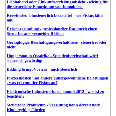
Liebhaberei oder Einkunftserzielungsabsicht - wichtig für
die steuerliche Einordnung von Immobilien
Reisekosten lohnsteuerlich betrachtet - der Fiskus fährt
mit
Existenzgründung - professioneller Rat durch einen
Steuerberater vermeidet Risiken
Geringfügige Beschäftigungsverhältnisse - steuerfrei oder
nicht
Hungersnot in Ostafrika - Spendenbereitschaft wird
steuerlich gewürdigt
Bildung bringt Vorteile - auch steuerlich
Prozesskosten und andere außergewöhnliche Belastungen
- was erkennt der Fiskus an?
Elektronische Lohnsteuerkarte kommt 2012 - was ist zu
beachten?
Steuerfalle Praktikum - Vergütung kann derzeit noch
Kindergeld gefährden