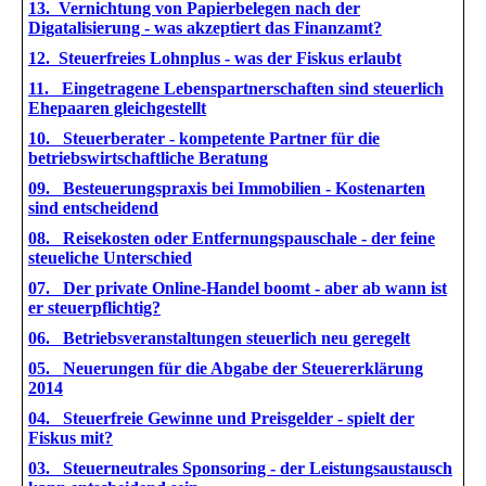
1
3. Vernichtung von Papierbelegen nach der
Digatalisierung - was akzeptiert das Finanzamt?
1
2. Steuerfreies Lohnplus - was der Fiskus erlaubt
11. Eingetragene Lebenspartnerschaften sind steuerlich
Ehepaaren gleichgestellt
10. Steuerberater - kompetente Partner für die
betriebswirtschaftliche Beratung
09. Besteuerungspraxis bei Immobilien - Kostenarten
sind entscheidend
08. Reisekosten oder Entfernungspauschale - der feine
steueliche Unterschied
07. Der private Online-Handel boomt - aber ab wann ist
er steuerpflichtig?
06. Betriebsveranstaltungen steuerlich neu geregelt
05. Neuerungen für die Abgabe der Steuererklärung
2014
04. Steuerfreie Gewinne und Preisgelder - spielt der
Fiskus mit?
03. Steuerneutrales Sponsoring - der Leistungsaustausch