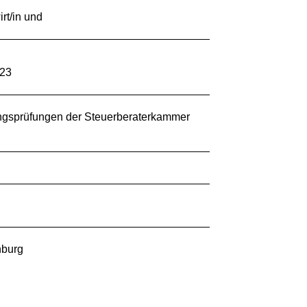
rt/in und
023
ungsprüfungen der Steuerberaterkammer
nburg