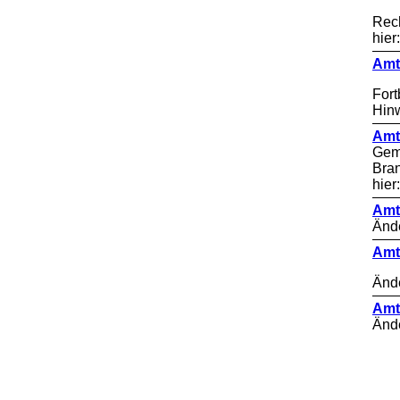
Rech
hier
Amt
Fort
Hinw
Amt
Geme
Bra
hie
Amt
Änd
Amt
Änd
Amt
Änd