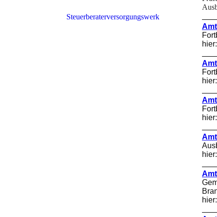
Ausb
2025
Steuerberaterversorgungswerk
Amt
Fort
2024
hier
2023
Amt
Fort
2022
hier
Amt
2021
Fort
hier
2020
Amt
Ausb
2019
hier
2018
Amt
Geme
2017
Bra
hie
2016