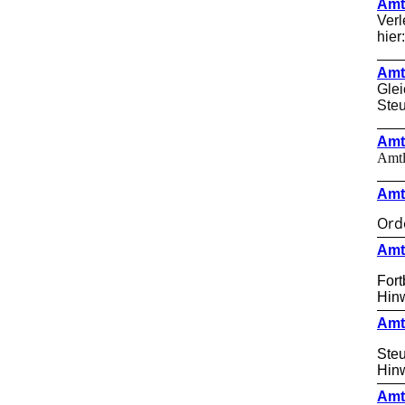
Amt
Verl
2015
hier
2014
Amt
Glei
Steu
Amt
Amtl
Amt
Ord
Amt
Fort
Hinw
Amt
Steu
Hinw
Amt