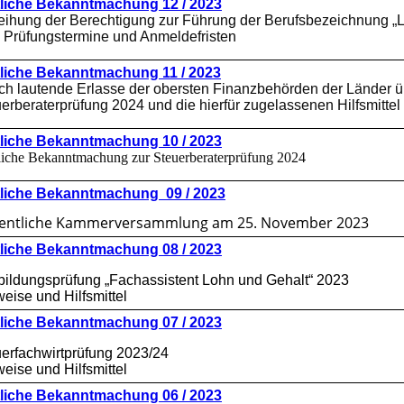
liche Bekanntmachung 12 / 2023
eihung der Berechtigung zur Führung der Berufsbezeichnung „L
: Prüfungstermine und Anmeldefristen
liche Bekanntmachung 11 / 2023
ch lautende Erlasse der obersten Finanzbehörden der Länder üb
erberaterprüfung 2024 und die hierfür zugelassenen Hilfsmittel
liche Bekanntmachung 10 / 2023
iche Bekanntmachung zur Steuerberaterprüfung 2024
liche Bekanntmachung 09 / 2023
entliche Kammerversammlung am 25. November 2023
liche Bekanntmachung 08 / 2023
bildungsprüfung „Fachassistent Lohn und Gehalt“ 2023
eise und Hilfsmittel
liche Bekanntmachung 07 / 2023
erfachwirtprüfung 2023/24
eise und Hilfsmittel
liche Bekanntmachung 06 / 2023