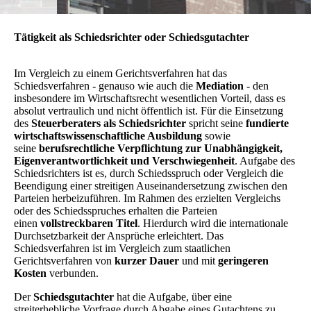
Tätigkeit als Schiedsrichter oder Schiedsgutachter
Im Vergleich zu einem Gerichtsverfahren hat das
Schiedsverfahren - genauso wie auch die
Mediation
- den
insbesondere im Wirtschaftsrecht wesentlichen Vorteil, dass es
absolut vertraulich und nicht öffentlich ist. Für die Einsetzung
des
Steuerberaters als Schiedsrichter
spricht seine
fundierte
wirtschaftswissenschaftliche Ausbildung
sowie
seine
berufsrechtliche Verpflichtung zur Unabhängigkeit,
Eigenverantwortlichkeit und Verschwiegenheit
. Aufgabe des
Schiedsrichters ist es, durch Schiedsspruch oder Vergleich die
Beendigung einer streitigen Auseinandersetzung zwischen den
Parteien herbeizuführen. Im Rahmen des erzielten Vergleichs
oder des Schiedsspruches erhalten die Parteien
einen
vollstreckbaren Titel
. Hierdurch wird die internationale
Durchsetzbarkeit der Ansprüche erleichtert. Das
Schiedsverfahren ist im Vergleich zum staatlichen
Gerichtsverfahren von
kurzer Dauer
und mit
geringeren
Kosten
verbunden.
Der
Schiedsgutachter
hat die Aufgabe, über eine
streiterhebliche Vorfrage durch Abgabe eines Gutachtens zu