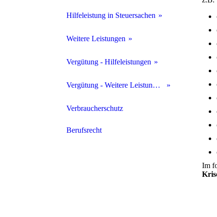
Hilfeleistung in Steuersachen
Beratung und Vertretung
Weitere Leistungen
Rechnungswesen
Unternehmensberatung
Vergütung - Hilfeleistungen
Personalwesen
Unternehmensnachfolge
Gebührenübersicht
Vergütung - Weitere Leistungen
Steuererklärungen
Insolvenzwesen
Honorarmethoden
Verbraucherschutz
Vertretung vor Finanzämtern
Vermögensgestaltungs- beratung
Berufsrecht
Mediation
Im f
Nachlassverwaltung
Kris
Sachverständigenwesen
Schiedsrichter